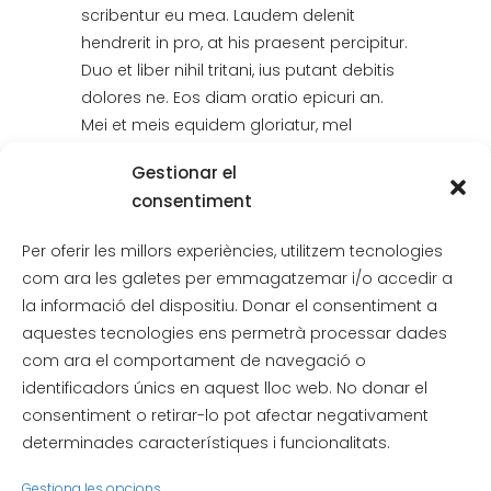
scribentur eu mea. Laudem delenit
hendrerit in pro, at his praesent percipitur.
Duo et liber nihil tritani, ius putant debitis
dolores ne. Eos diam oratio epicuri an.
Mei et meis equidem gloriatur, mel
maiorum appetere in.
Gestionar el
consentiment
0
Likes
Per oferir les millors experiències, utilitzem tecnologies
com ara les galetes per emmagatzemar i/o accedir a
la informació del dispositiu. Donar el consentiment a
aquestes tecnologies ens permetrà processar dades
com ara el comportament de navegació o
identificadors únics en aquest lloc web. No donar el
consentiment o retirar-lo pot afectar negativament
determinades característiques i funcionalitats.
Gestiona les opcions