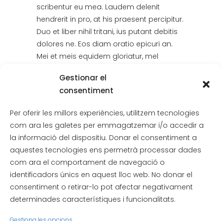
scribentur eu mea. Laudem delenit
hendrerit in pro, at his praesent percipitur.
Duo et liber nihil tritani, ius putant debitis
dolores ne. Eos diam oratio epicuri an.
Mei et meis equidem gloriatur, mel
maiorum appetere in.
Gestionar el
consentiment
0
Likes
Per oferir les millors experiències, utilitzem tecnologies
com ara les galetes per emmagatzemar i/o accedir a
la informació del dispositiu. Donar el consentiment a
aquestes tecnologies ens permetrà processar dades
com ara el comportament de navegació o
identificadors únics en aquest lloc web. No donar el
consentiment o retirar-lo pot afectar negativament
determinades característiques i funcionalitats.
Gestiona les opcions