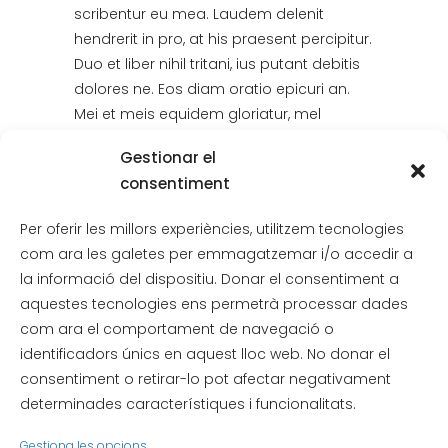
scribentur eu mea. Laudem delenit
hendrerit in pro, at his praesent percipitur.
Duo et liber nihil tritani, ius putant debitis
dolores ne. Eos diam oratio epicuri an.
Mei et meis equidem gloriatur, mel
maiorum appetere in.
Gestionar el
consentiment
0
Likes
Per oferir les millors experiències, utilitzem tecnologies
com ara les galetes per emmagatzemar i/o accedir a
la informació del dispositiu. Donar el consentiment a
aquestes tecnologies ens permetrà processar dades
com ara el comportament de navegació o
identificadors únics en aquest lloc web. No donar el
consentiment o retirar-lo pot afectar negativament
determinades característiques i funcionalitats.
Gestiona les opcions