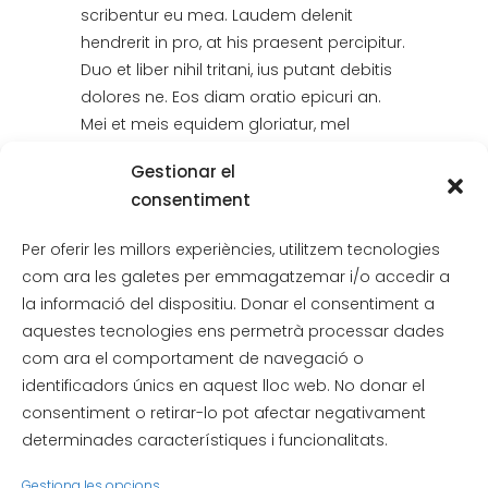
scribentur eu mea. Laudem delenit
hendrerit in pro, at his praesent percipitur.
Duo et liber nihil tritani, ius putant debitis
dolores ne. Eos diam oratio epicuri an.
Mei et meis equidem gloriatur, mel
maiorum appetere in.
Gestionar el
consentiment
0
Likes
Per oferir les millors experiències, utilitzem tecnologies
com ara les galetes per emmagatzemar i/o accedir a
la informació del dispositiu. Donar el consentiment a
aquestes tecnologies ens permetrà processar dades
com ara el comportament de navegació o
identificadors únics en aquest lloc web. No donar el
consentiment o retirar-lo pot afectar negativament
determinades característiques i funcionalitats.
Gestiona les opcions